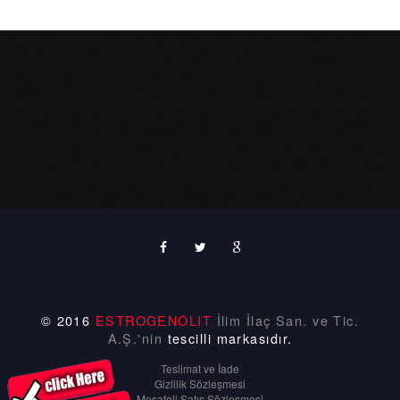
Adana
Adıyaman
Afyonkarahisar
Ağrı
Amasya
Ankara
Antalya
Artvin
Aydın
Balıkesir
Bilecik
Bingöl
Bitlis
Bolu
Burdur
Bursa
Çanakkale
Çankırı
Çorum
Denizli
Diyarbakır
Edirne
Elazığ
Erzincan
Erzurum
Eskişehir
Gaziantep
Giresun
Gümüşhane
Hakkâri
Hatay
Isparta
İçel
(Mersin)
İstanbul,
İzmir
Kars
Kastamonu
Kayseri
Kırklareli
Kırşehir
Kocaeli
Konya
Kütahya
Malatya
Manisa
Kahramanmaraş
Mardin
Muğla
Muş
Nevşehir
Niğde
Ordu
Rize
Sakarya
Samsun
Siirt
Sinop
Sivas
Tekirdağ
Tokat
Trabzon
Tunceli
Şanlıurfa
Uşak
Van
Yozgat
Zonguldak
Aksaray
Bayburt
Karaman
Kırıkkale
Batman
Şırnak
Bartın
Ardahan
Iğdır
Yalova
Karabük
Kilis
Osmaniye
Düzce
© 2016
ESTROGENOLIT
İlim İlaç San. ve Tic.
A.Ş.'nin
tescilli markasıdır.
Teslimat ve İade
Gizlilik Sözleşmesi
Mesafeli Satış Sözleşmesi