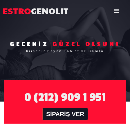
ESTRO
GENOLIT
GECENiZ
GÜZEL OLSUN!
Kırşehir Bayan Tablet ve Damla
0 (212) 909 1 951
SİPARİŞ VER