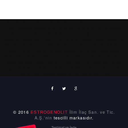
Adana
Adıyaman
Afyonkarahisar
Ağrı
Amasya
Ankara
Antalya
Artvin
Aydın
Balıkesir
Bilecik
Bingöl
Bitlis
Bolu
Burdur
Bursa
Çanakkale
Çankırı
Çorum
Denizli
Diyarbakır
Edirne
Elazığ
Erzincan
Erzurum
Eskişehir
Gaziantep
Giresun
Gümüşhane
Hakkâri
Hatay
Isparta
İçel
(Mersin)
İstanbul,
İzmir
Kars
Kastamonu
Kayseri
Kırklareli
Kırşehir
Kocaeli
Konya
Kütahya
Malatya
Manisa
Kahramanmaraş
Mardin
Muğla
Muş
Nevşehir
Niğde
Ordu
Rize
Sakarya
Samsun
Siirt
Sinop
Sivas
Tekirdağ
Tokat
Trabzon
Tunceli
Şanlıurfa
Uşak
Van
Yozgat
Zonguldak
Aksaray
Bayburt
Karaman
Kırıkkale
Batman
Şırnak
Bartın
Ardahan
Iğdır
Yalova
Karabük
Kilis
Osmaniye
Düzce
© 2016
ESTROGENOLIT
İlim İlaç San. ve Tic.
A.Ş.'nin
tescilli markasıdır.
Teslimat ve İade