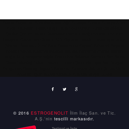
Adana
Adıyaman
Afyonkarahisar
Ağrı
Amasya
Ankara
Antalya
Artvin
Aydın
Balıkesir
Bilecik
Bingöl
Bitlis
Bolu
Burdur
Bursa
Çanakkale
Çankırı
Çorum
Denizli
Diyarbakır
Edirne
Elazığ
Erzincan
Erzurum
Eskişehir
Gaziantep
Giresun
Gümüşhane
Hakkâri
Hatay
Isparta
İçel
(Mersin)
İstanbul,
İzmir
Kars
Kastamonu
Kayseri
Kırklareli
Kırşehir
Kocaeli
Konya
Kütahya
Malatya
Manisa
Kahramanmaraş
Mardin
Muğla
Muş
Nevşehir
Niğde
Ordu
Rize
Sakarya
Samsun
Siirt
Sinop
Sivas
Tekirdağ
Tokat
Trabzon
Tunceli
Şanlıurfa
Uşak
Van
Yozgat
Zonguldak
Aksaray
Bayburt
Karaman
Kırıkkale
Batman
Şırnak
Bartın
Ardahan
Iğdır
Yalova
Karabük
Kilis
Osmaniye
Düzce
© 2016
ESTROGENOLIT
İlim İlaç San. ve Tic.
A.Ş.'nin
tescilli markasıdır.
Teslimat ve İade