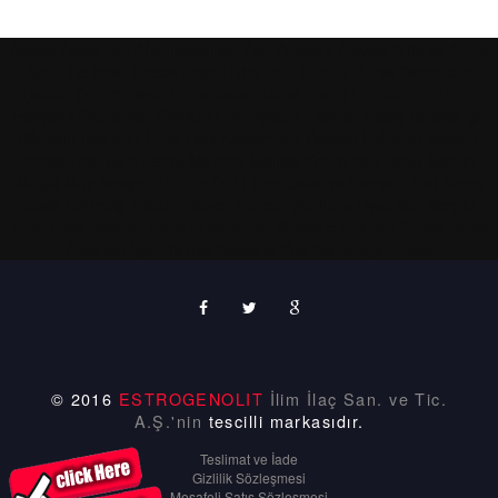
Adana
Adıyaman
Afyonkarahisar
Ağrı
Amasya
Ankara
Antalya
Artvin
Aydın
Balıkesir
Bilecik
Bingöl
Bitlis
Bolu
Burdur
Bursa
Çanakkale
Çankırı
Çorum
Denizli
Diyarbakır
Edirne
Elazığ
Erzincan
Erzurum
Eskişehir
Gaziantep
Giresun
Gümüşhane
Hakkâri
Hatay
Isparta
İçel
(Mersin)
İstanbul,
İzmir
Kars
Kastamonu
Kayseri
Kırklareli
Kırşehir
Kocaeli
Konya
Kütahya
Malatya
Manisa
Kahramanmaraş
Mardin
Muğla
Muş
Nevşehir
Niğde
Ordu
Rize
Sakarya
Samsun
Siirt
Sinop
Sivas
Tekirdağ
Tokat
Trabzon
Tunceli
Şanlıurfa
Uşak
Van
Yozgat
Zonguldak
Aksaray
Bayburt
Karaman
Kırıkkale
Batman
Şırnak
Bartın
Ardahan
Iğdır
Yalova
Karabük
Kilis
Osmaniye
Düzce
© 2016
ESTROGENOLIT
İlim İlaç San. ve Tic.
A.Ş.'nin
tescilli markasıdır.
Teslimat ve İade
Gizlilik Sözleşmesi
Mesafeli Satış Sözleşmesi