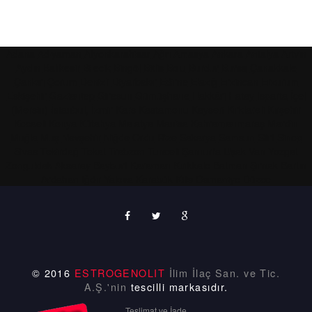
Adana
Adıyaman
Afyonkarahisar
Ağrı
Amasya
Ankara
Antalya
Artvin
Aydın
Balıkesir
Bilecik
Bingöl
Bitlis
Bolu
Burdur
Bursa
Çanakkale
Çankırı
Çorum
Denizli
Diyarbakır
Edirne
Elazığ
Erzincan
Erzurum
Eskişehir
Gaziantep
Giresun
Gümüşhane
Hakkâri
Hatay
Isparta
İçel
(Mersin)
İstanbul,
İzmir
Kars
Kastamonu
Kayseri
Kırklareli
Kırşehir
Kocaeli
Konya
Kütahya
Malatya
Manisa
Kahramanmaraş
Mardin
Muğla
Muş
Nevşehir
Niğde
Ordu
Rize
Sakarya
Samsun
Siirt
Sinop
Sivas
Tekirdağ
Tokat
Trabzon
Tunceli
Şanlıurfa
Uşak
Van
Yozgat
Zonguldak
Aksaray
Bayburt
Karaman
Kırıkkale
Batman
Şırnak
Bartın
Ardahan
Iğdır
Yalova
Karabük
Kilis
Osmaniye
Düzce
© 2016
ESTROGENOLIT
İlim İlaç San. ve Tic.
A.Ş.'nin
tescilli markasıdır.
Teslimat ve İade