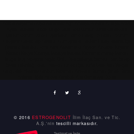
Adana
Adıyaman
Afyonkarahisar
Ağrı
Amasya
Ankara
Antalya
Artvin
Aydın
Balıkesir
Bilecik
Bingöl
Bitlis
Bolu
Burdur
Bursa
Çanakkale
Çankırı
Çorum
Denizli
Diyarbakır
Edirne
Elazığ
Erzincan
Erzurum
Eskişehir
Gaziantep
Giresun
Gümüşhane
Hakkâri
Hatay
Isparta
İçel
(Mersin)
İstanbul,
İzmir
Kars
Kastamonu
Kayseri
Kırklareli
Kırşehir
Kocaeli
Konya
Kütahya
Malatya
Manisa
Kahramanmaraş
Mardin
Muğla
Muş
Nevşehir
Niğde
Ordu
Rize
Sakarya
Samsun
Siirt
Sinop
Sivas
Tekirdağ
Tokat
Trabzon
Tunceli
Şanlıurfa
Uşak
Van
Yozgat
Zonguldak
Aksaray
Bayburt
Karaman
Kırıkkale
Batman
Şırnak
Bartın
Ardahan
Iğdır
Yalova
Karabük
Kilis
Osmaniye
Düzce
© 2016
ESTROGENOLIT
İlim İlaç San. ve Tic.
A.Ş.'nin
tescilli markasıdır.
Teslimat ve İade