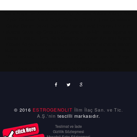
Adana
Adıyaman
Afyonkarahisar
Ağrı
Amasya
Ankara
Antalya
Artvin
Aydın
Balıkesir
Bilecik
Bingöl
Bitlis
Bolu
Burdur
Bursa
Çanakkale
Çankırı
Çorum
Denizli
Diyarbakır
Edirne
Elazığ
Erzincan
Erzurum
Eskişehir
Gaziantep
Giresun
Gümüşhane
Hakkâri
Hatay
Isparta
İçel
(Mersin)
İstanbul,
İzmir
Kars
Kastamonu
Kayseri
Kırklareli
Kırşehir
Kocaeli
Konya
Kütahya
Malatya
Manisa
Kahramanmaraş
Mardin
Muğla
Muş
Nevşehir
Niğde
Ordu
Rize
Sakarya
Samsun
Siirt
Sinop
Sivas
Tekirdağ
Tokat
Trabzon
Tunceli
Şanlıurfa
Uşak
Van
Yozgat
Zonguldak
Aksaray
Bayburt
Karaman
Kırıkkale
Batman
Şırnak
Bartın
Ardahan
Iğdır
Yalova
Karabük
Kilis
Osmaniye
Düzce
© 2016
ESTROGENOLIT
İlim İlaç San. ve Tic.
A.Ş.'nin
tescilli markasıdır.
Teslimat ve İade
Gizlilik Sözleşmesi
Mesafeli Satış Sözleşmesi